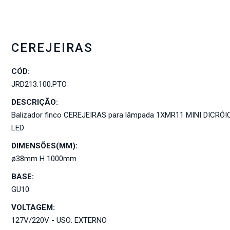
CEREJEIRAS
CÓD:
JRD213.100.PTO
DESCRIÇÃO:
Balizador finco CEREJEIRAS para lâmpada 1XMR11 MINI DICRÓI
LED
DIMENSÕES(MM):
ø38mm H 1000mm
BASE:
GU10
VOLTAGEM:
127V/220V - USO: EXTERNO